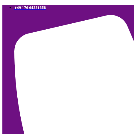
‪+49 176 64331358‬