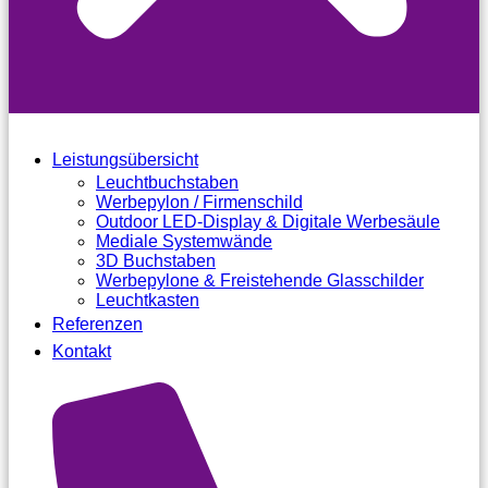
Leistungsübersicht
Leuchtbuchstaben
Werbepylon / Firmenschild
Outdoor LED-Display & Digitale Werbesäule
Mediale Systemwände
3D Buchstaben
Werbepylone & Freistehende Glasschilder
Leuchtkasten
Referenzen
Kontakt