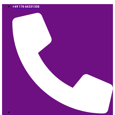
‪+49 176 64331358‬