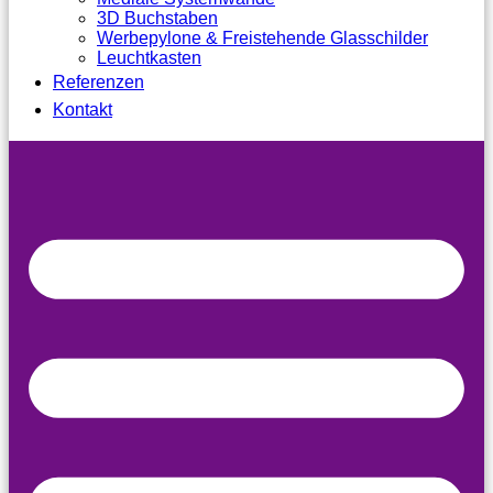
3D Buchstaben
Werbepylone & Freistehende Glasschilder
Leuchtkasten
Referenzen
Kontakt