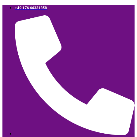
‪+49 176 64331358‬