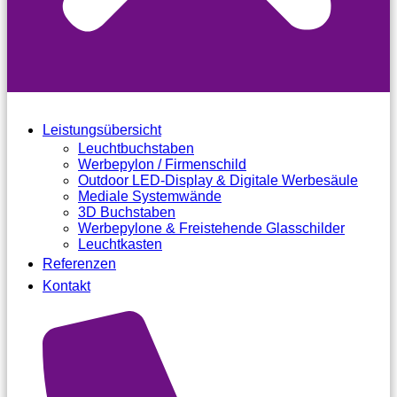
Leistungsübersicht
Leuchtbuchstaben
Werbepylon / Firmenschild
Outdoor LED-Display & Digitale Werbesäule
Mediale Systemwände
3D Buchstaben
Werbepylone & Freistehende Glasschilder
Leuchtkasten
Referenzen
Kontakt