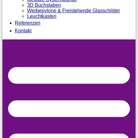
3D Buchstaben
Werbepylone & Freistehende Glasschilder
Leuchtkasten
Referenzen
Kontakt