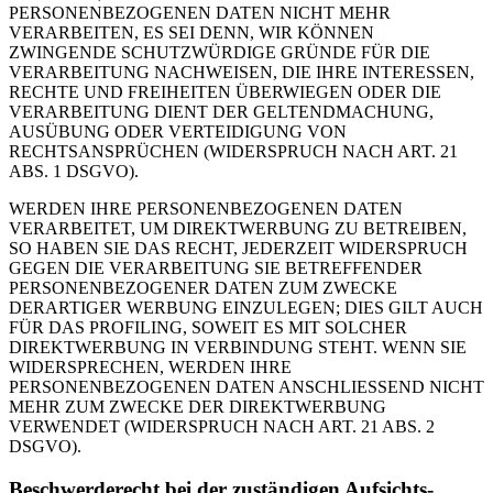
PERSONENBEZOGENEN DATEN NICHT MEHR
VERARBEITEN, ES SEI DENN, WIR KÖNNEN
ZWINGENDE SCHUTZWÜRDIGE GRÜNDE FÜR DIE
VERARBEITUNG NACHWEISEN, DIE IHRE INTERESSEN,
RECHTE UND FREIHEITEN ÜBERWIEGEN ODER DIE
VERARBEITUNG DIENT DER GELTENDMACHUNG,
AUSÜBUNG ODER VERTEIDIGUNG VON
RECHTSANSPRÜCHEN (WIDERSPRUCH NACH ART. 21
ABS. 1 DSGVO).
WERDEN IHRE PERSONENBEZOGENEN DATEN
VERARBEITET, UM DIREKTWERBUNG ZU BETREIBEN,
SO HABEN SIE DAS RECHT, JEDERZEIT WIDERSPRUCH
GEGEN DIE VERARBEITUNG SIE BETREFFENDER
PERSONENBEZOGENER DATEN ZUM ZWECKE
DERARTIGER WERBUNG EINZULEGEN; DIES GILT AUCH
FÜR DAS PROFILING, SOWEIT ES MIT SOLCHER
DIREKTWERBUNG IN VERBINDUNG STEHT. WENN SIE
WIDERSPRECHEN, WERDEN IHRE
PERSONENBEZOGENEN DATEN ANSCHLIESSEND NICHT
MEHR ZUM ZWECKE DER DIREKTWERBUNG
VERWENDET (WIDERSPRUCH NACH ART. 21 ABS. 2
DSGVO).
Beschwerde­recht bei der zuständigen Aufsichts­