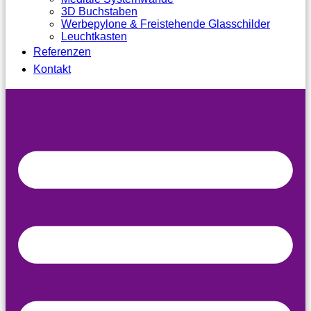
3D Buchstaben
Werbepylone & Freistehende Glasschilder
Leuchtkasten
Referenzen
Kontakt