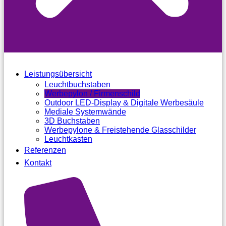
Leistungsübersicht
Leuchtbuchstaben
Werbepylon / Firmenschild
Outdoor LED-Display & Digitale Werbesäule
Mediale Systemwände
3D Buchstaben
Werbepylone & Freistehende Glasschilder
Leuchtkasten
Referenzen
Kontakt