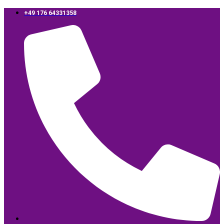
‪+49 176 64331358‬