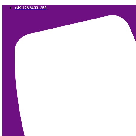
‪+49 176 64331358‬