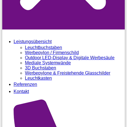
Leistungsübersicht
Leuchtbuchstaben
Werbepylon / Firmenschild
Outdoor LED-Display & Digitale Werbesäule
Mediale Systemwände
3D Buchstaben
Werbepylone & Freistehende Glasschilder
Leuchtkasten
Referenzen
Kontakt