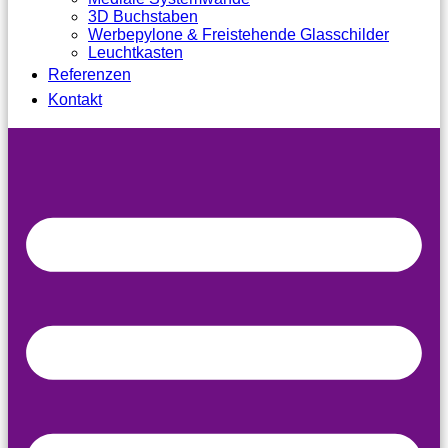
3D Buchstaben
Werbepylone & Freistehende Glasschilder
Leuchtkasten
Referenzen
Kontakt