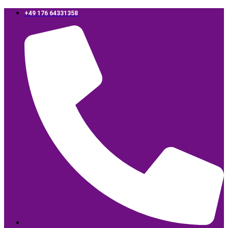
‪+49 176 64331358‬